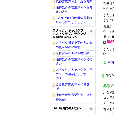
風俗営業許可よくある質問
お客様
接待飲食等営業許可をお考
の不安
えの方へ
また、
あなたのお店は風俗営業許
ますの
可が必要でしょうか？
掲載ご
介・お
局（in
無
は
スナック開業予定の方の為
の資金調達の極意
また、
風俗営業許可の基礎知識
い。
接待飲食等営業許可各号の
事例
違い
スナック、キャバクラ、ラ
ウンジの開業はどうする
TO
の？
飲食店営業の許可（保健
あな
所）
お客様
接待飲食等営業許可（公安
コンテ
委員会）
ていた
寄稿し