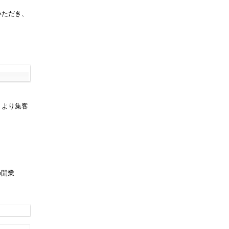
いただき、
。より集客
の開業