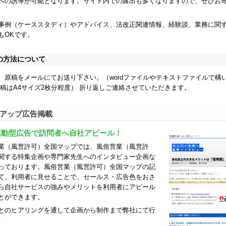
への誘導が可能となります。サイト内での露出も多くなりますので、ぜひお
事例（ケーススタディ）やアドバイス、法改正関連情報、経験談、業務に関
もOKです。
の方法について
、原稿をメールにてお送り下さい。（wordファイルやテキストファイルで構
原稿はA4サイズ2枚分程度） 折り返しご連絡させていただきます。
アップ広告掲載
連動型広告で訪問者へ自社アピール！
業（風営許可）全国マップでは、風俗営業（風営許
関する特集企画や専門家先生へのインタビュー企画な
っております。風俗営業（風営許可）全国マップの記
て、利用者に見せることで、セールス・広告色をおさ
ら自社サービスの強みやメリットを利用者にアピール
とができます。
とのヒアリングを通して企画から制作まで弊社にて行
。