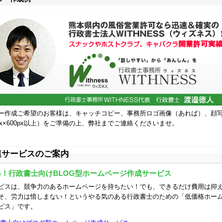
ー作成ご希望のお客様は、キャッチコピー、事務所ロゴ画像（あれば）、顔
0px×600px以上）をご準備の上、弊社までご連絡くださいませ。
連サービスのご案内
格！行政書士向けBLOG型ホームページ作成サービス
ビスは、競争力のあるホームページを持ちたい！でも、できるだけ費用は抑
そ、労力は惜しまない！というやる気のある行政書士のための「低価格ホー
ビス」です。